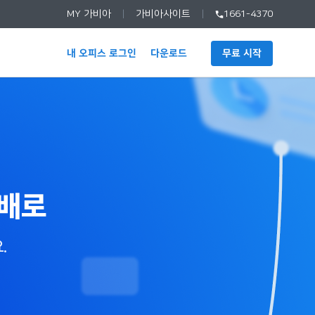
MY 가비아
가비아사이트
1661-4370
내 오피스 로그인
다운로드
무료 시작
 배로
.