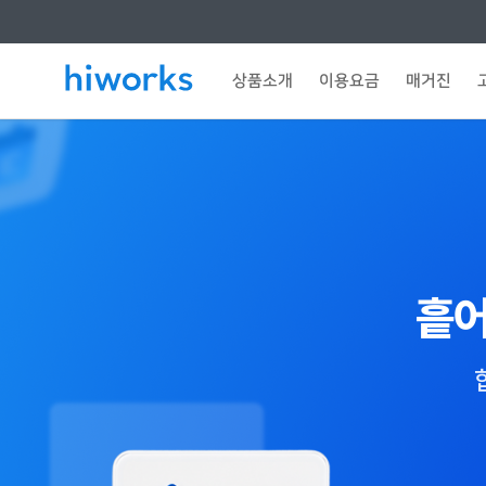
상품소개
이용요금
매거진
흩어